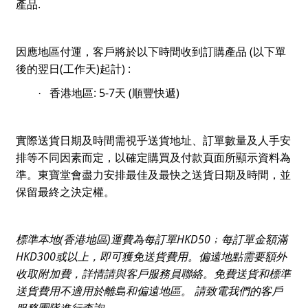
.
產品
(
因應地區付運，客戶將於以下時間收到訂購產品
以下單
(
)
) :
後的翌日
工作天
起計
: 5-7
(順豐
)
·
香港地區
天
快遞
實際送貨日期及時間需視乎送貨地址、訂單數量及人手安
排等不同因素而定，以確定購買及付款頁面所顯示資料為
準。東寶堂會盡力安排最佳及最快之送貨日期及時間，並
保留最終之決定權。
(
)
HKD50
標準本地
香港地區
運費為每訂單
﹔每訂單金額滿
HKD300
或以上，即可獲免送貨費用。偏遠地點需要額外
收取附加費，詳情請與客戶服務員聯絡。免費送貨和標準
送貨費用不適用於離島和偏遠地區。
請致電我們的客戶